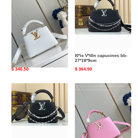
V*t0n
V*t0n
capucines
capucines
mini-
bb-
21*14*8cm
27*18*9cm
l0*is V*t0n capucines mini-
l0*is V*t0n capucines bb-
21*14*8cm
27*18*9cm
Original
$ 346.50
Original
$ 364.50
price
price
l0*is
l0*is
V*t0n
V*t0n
capucines
capucines
mini-
mini-
21*14*8cm
21*14*8cm