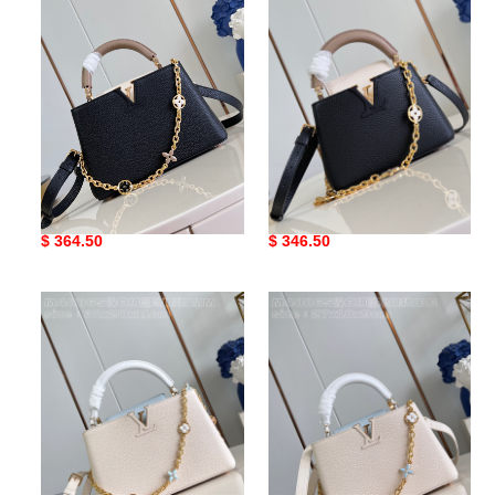
capucines
capucines
bb-
mini-
27*18*9cm
21*14*8cm
l0*is V*t0n capucines bb-
l0*is V*t0n capucines mini-
27*18*9cm
21*14*8cm
Original
$ 364.50
Original
$ 346.50
price
price
l0*is
l0*is
V*t0n
V*t0n
capucines
capucines
bb-
bb-
31.5*20*11cm
27*18*9cm